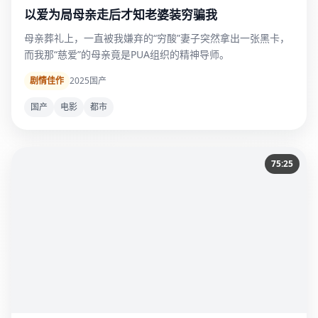
以爱为局母亲走后才知老婆装穷骗我
母亲葬礼上，一直被我嫌弃的“穷酸”妻子突然拿出一张黑卡，
而我那“慈爱”的母亲竟是PUA组织的精神导师。
剧情佳作
2025
国产
国产
电影
都市
75:25