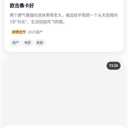
欧吉桑卡好
两个脾气暴躁的退休黑帮老大，被迫联手照顾一个从天而降的
5岁“孙女”，生活彻底鸡飞狗跳。
剧情佳作
2025
国产
国产
电影
喜剧
73:35