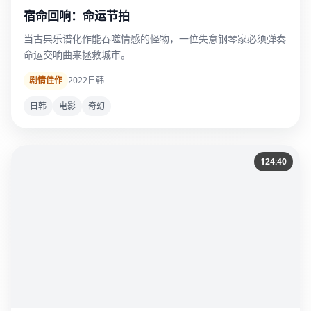
宿命回响：命运节拍
当古典乐谱化作能吞噬情感的怪物，一位失意钢琴家必须弹奏
命运交响曲来拯救城市。
剧情佳作
2022
日韩
日韩
电影
奇幻
124:40