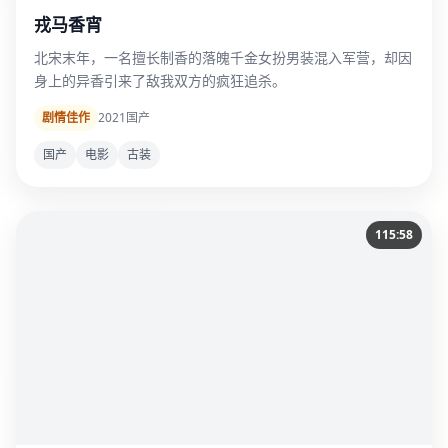
戎马香宵
北宋末年，一名擅长制香的落魄千金女扮男装混入军营，却因
身上的异香引来了敌我双方的疯狂追杀。
剧情佳作
2021
国产
国产
电影
古装
115:58