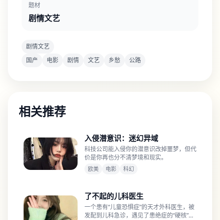
题材
剧情文艺
剧情文艺
国产
电影
剧情
文艺
乡愁
公路
相关推荐
入侵潜意识：迷幻异域
科技公司能入侵你的潜意识改掉噩梦，但代
价是你再也分不清梦境和现实。
欧美
电影
科幻
了不起的儿科医生
一个患有“儿童恐惧症”的天才外科医生，被
发配到儿科急诊，遇见了患绝症的“硬核”小