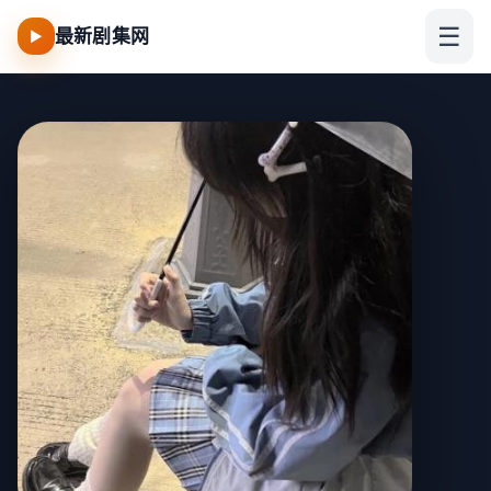
☰
最新剧集网
▶