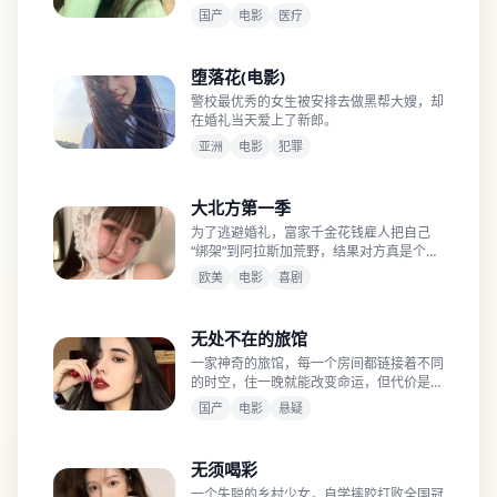
女孩。
国产
电影
医疗
堕落花(电影)
警校最优秀的女生被安排去做黑帮大嫂，却
在婚礼当天爱上了新郎。
亚洲
电影
犯罪
大北方第一季
为了逃避婚礼，富家千金花钱雇人把自己
“绑架”到阿拉斯加荒野，结果对方真是个暴
风雪中的逃犯。
欧美
电影
喜剧
无处不在的旅馆
一家神奇的旅馆，每一个房间都链接着不同
的时空，住一晚就能改变命运，但代价是什
么？
国产
电影
悬疑
无须喝彩
一个失聪的乡村少女，自学摔跤打败全国冠