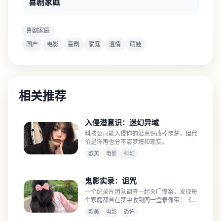
喜剧家庭
喜剧家庭
国产
电影
喜剧
家庭
温情
萌娃
相关推荐
入侵潜意识：迷幻异域
科技公司能入侵你的潜意识改掉噩梦，但代
价是你再也分不清梦境和现实。
欧美
电影
科幻
鬼影实录：诅咒
一个纪录片团队调查一起灭门惨案，发现每
个家庭都曾在梦中收到同一盒录像带：《鬼
影实录》。
欧美
电影
恐怖