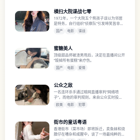
横扫大院谍战七零
1972年，一个大院五个熊孩子误以为邻居
是特务，自行组织“侦察队”引发啼笑皆非的
连锁反应。
国产
电影
谍战
蜜糖美人
顶级甜品师被渣男甩后，决定在直播间公开
“毁掉所有蛋糕”来疗伤。
国产
电影
爱情
公众之敌
一名连环杀手通过暗网直播审判“网络喷
子”，而他的审判规则，来自公众实时投
票。
欧美
电影
犯罪
街市的童话粤语
香港街市（菜市场）即将拆迁，卖鱼妹和烧
腊仔在嘈杂和咸腥中，谈了一场最纯粹的恋
爱。