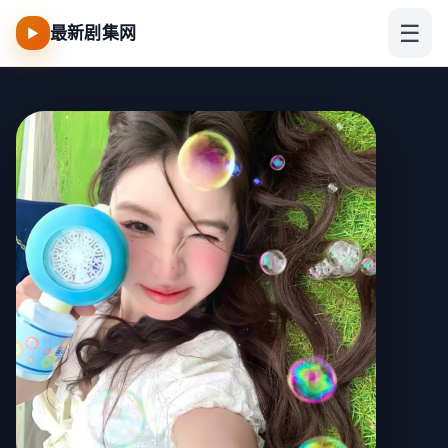
☰
最新剧集网
▶