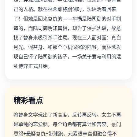
己的人格。就在林念即将崩溃时，沈瑶活着回来
了！但她是回来复仇的——车祸是陆司御的对手制
造的，而陆司御明知真相，却为了保护沈瑶，故意
找了替身来吸引杀手注意。现在三人面对面：真白
月光、假替身、和那个心机深沉的陆爷。而林念发
现自己怀了陆司御的孩子，一场关于爱与利用的混
乱博弈正式开始。
精彩看点
将替身文学玩出了新高度，反转再反转。女主不再
是单纯的恋爱脑，每个角色都有算计和苦衷。豪门
恩怨+悬疑复仇+带球跑，元素很丰富但融合得不