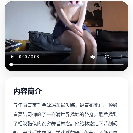
内容简介
五年前富家千金沈瑶车祸失踪，被宣布死亡。顶级
富豪陆司御疯了一样满世界找她的替身，最后找到
了相貌酷似的贫穷舞者林念。他给林念定下苛刻规
矩：穿沈瑶的衣服、学沈瑶的舞，但永远不能有自