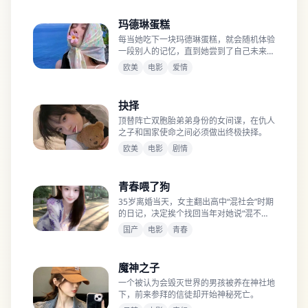
玛德琳蛋糕
每当她吃下一块玛德琳蛋糕，就会随机体验
一段别人的记忆，直到她尝到了自己未来的
死法。
欧美
电影
爱情
抉择
顶替阵亡双胞胎弟弟身份的女间谍，在仇人
之子和国家使命之间必须做出终极抉择。
欧美
电影
剧情
青春喂了狗
35岁离婚当天，女主翻出高中“混社会”时期
的日记，决定挨个找回当年对她说“混不好
就别回来”的兄弟们。
国产
电影
青春
魔神之子
一个被认为会毁灭世界的男孩被养在神社地
下，前来参拜的信徒却开始神秘死亡。