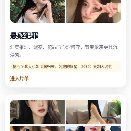
悬疑犯罪
汇集推理、谜案、犯罪与心理博弈，节奏紧凑更具沉
浸感。
情断至此大小姐深渊归来、闪耀的恒星、2036：复制人时代
进入片单