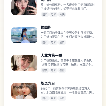
蜀山派分崩离析，一名废柴弟子无意间解封
了被诅咒的魔剑，却要凭此拯救师门。
国产
电影
仙侠
换季期
一家三口的身体会在季节交替时互换灵魂，
为了维持正常生活，他们必须学会扮演彼
此。
国产
电影
剧情
大北方第一季
为了逃避婚礼，富家千金花钱雇人把自己
“绑架”到阿拉斯加荒野，结果对方真是个暴
风雪中的逃犯。
欧美
电影
喜剧
旋风九日
1969年，前苏联在中苏边境集结百万大
军，北京面临核威胁，一名外交官用九天扭
转乾坤。
国产
电影
历史