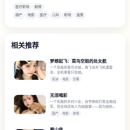
医疗职场
剧情
国产
电影
医疗
儿科
职场
温情
相关推荐
梦想起飞：菜鸟空姐的处女航
一个恐高的菜鸟空姐，首飞当天飞机遭雷
击，全机乘客只信她。
亚洲
电影
空乘
无须喝彩
一个失聪的乡村少女，自学摔跤打败全国冠
军，但全场没有人为她鼓掌——因为她听不
见。
国产
电影
体育
蜀山传