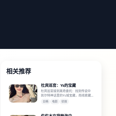
相关推荐
杜宾巡官：Ys的宝藏
杜宾巡官接到离奇委托：找到传说中
凯尔特神话里的Ys城宝藏，而线索藏
在巴黎的下水道里。
日韩
电影
侦探
佐佐木在我脑海中