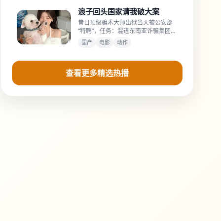
浪子回头国家请我破大案
昔日顶级骗术大师出狱当天被公安部
“特聘”，任务：混进东南亚诈骗集团当
卧底。
国产
电影
动作
查看更多精选热播