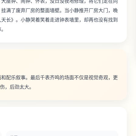
，大座钟、闹钟、怀表，没日没夜地修理，将它们定在同
，挂满了废弃厂房的整面墙壁。当小静推开厂房大门，晚
久天长》。小静哭着笑着走进钟表墙里，却再也没有找到
市。
面和配乐叙事。最后千表齐鸣的场面不仅是视觉奇观，更
悲伤，后劲太大。