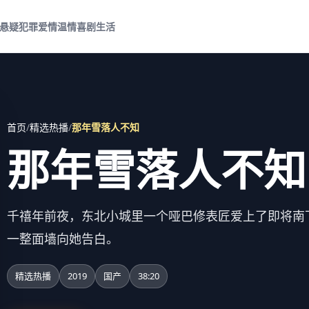
悬疑犯罪
爱情温情
喜剧生活
首页
/
精选热播
/
那年雪落人不知
那年雪落人不知
千禧年前夜，东北小城里一个哑巴修表匠爱上了即将南
一整面墙向她告白。
精选热播
2019
国产
38:20