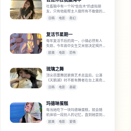
社畜脑中有一个叫“佐佐木”的虚拟朋
友，只有他能帮主人做所有不敢做的
决定。
日韩
电影
奇幻
复活节星期一
每年复活节后的周一，小镇必然有人
失踪，今年高中女生艾米丽决定揭开
“复活节兔子”的真面目。
欧美
电影
恐怖
琉璃之舞
顶尖芭蕾舞团更换艺术总监后，公演
《天鹅湖》时不断有舞者在台上离奇
“碎”成琉璃状。
日韩
电影
悬疑
玛德琳蛋糕
每当她吃下一块玛德琳蛋糕，就会随
机体验一段别人的记忆，直到她尝到
了自己未来的死法。
欧美
电影
爱情