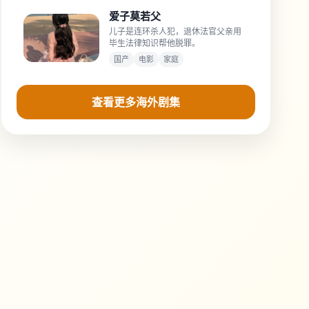
爱子莫若父
儿子是连环杀人犯，退休法官父亲用
毕生法律知识帮他脱罪。
国产
电影
家庭
查看更多海外剧集