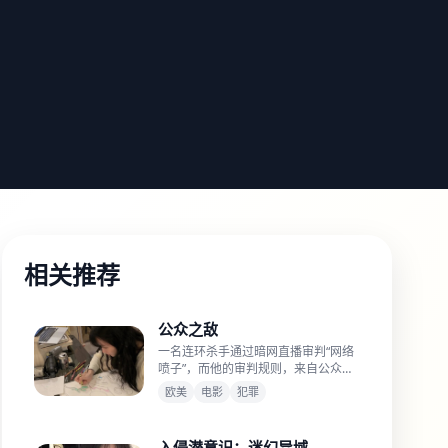
相关推荐
公众之敌
一名连环杀手通过暗网直播审判“网络
喷子”，而他的审判规则，来自公众实
时投票。
欧美
电影
犯罪
入侵潜意识：迷幻异域