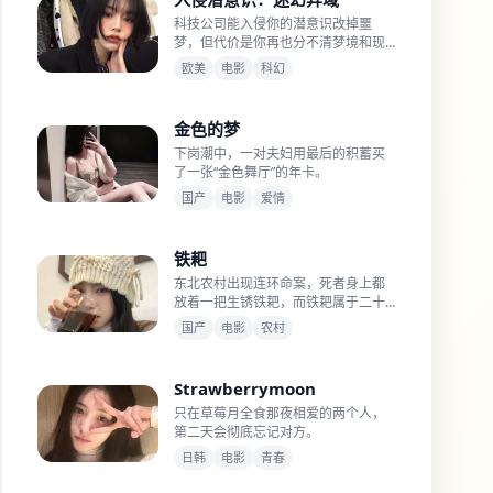
科技公司能入侵你的潜意识改掉噩
梦，但代价是你再也分不清梦境和现
实。
欧美
电影
科幻
金色的梦
下岗潮中，一对夫妇用最后的积蓄买
了一张“金色舞厅”的年卡。
国产
电影
爱情
铁耙
东北农村出现连环命案，死者身上都
放着一把生锈铁耙，而铁耙属于二十
年前失踪的村霸。
国产
电影
农村
Strawberrymoon
只在草莓月全食那夜相爱的两个人，
第二天会彻底忘记对方。
日韩
电影
青春