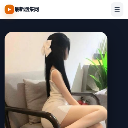
☰
最新剧集网
▶