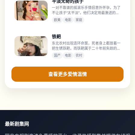
平淡无奇的孩子
一对不靠谱的摇滚乐手情侣意外怀孕，为了
不让孩子“太平淡”，他们决定用最激进的方
式养娃。
欧美
电影
家庭
铁耙
东北农村出现连环命案，死者身上都放着一
把生锈铁耙，而铁耙属于二十年前失踪的村
霸。
国产
电影
农村
查看更多爱情温情
最新剧集网