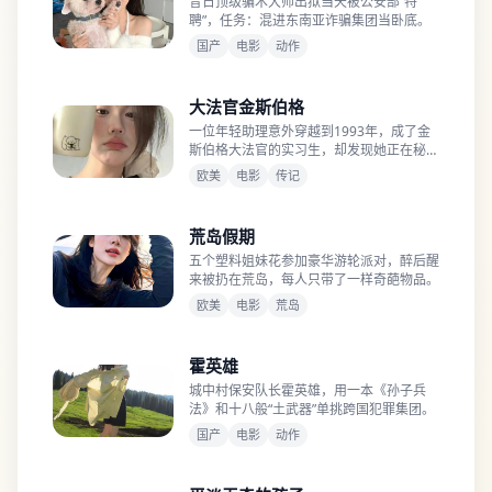
昔日顶级骗术大师出狱当天被公安部“特
聘”，任务：混进东南亚诈骗集团当卧底。
国产
电影
动作
大法官金斯伯格
一位年轻助理意外穿越到1993年，成了金
斯伯格大法官的实习生，却发现她正在秘密
调查一桩百年悬案。
欧美
电影
传记
荒岛假期
五个塑料姐妹花参加豪华游轮派对，醉后醒
来被扔在荒岛，每人只带了一样奇葩物品。
欧美
电影
荒岛
霍英雄
城中村保安队长霍英雄，用一本《孙子兵
法》和十八般“土武器”单挑跨国犯罪集团。
国产
电影
动作