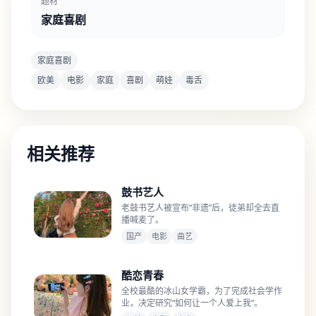
题材
家庭喜剧
家庭喜剧
欧美
电影
家庭
喜剧
萌娃
毒舌
相关推荐
鼓书艺人
老鼓书艺人被宣布“非遗”后，徒弟却全去直
播喊麦了。
国产
电影
曲艺
酷恋青春
全校最酷的冰山女学霸，为了完成社会学作
业，决定研究“如何让一个人爱上我”。