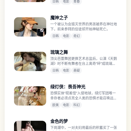
日韩
电影
青春
魔神之子
一个被认为会毁灭世界的男孩被养在神社地
下，前来参拜的信徒却开始神秘死亡。
日韩
电影
奇幻
琉璃之舞
顶尖芭蕾舞团更换艺术总监后，公演《天鹅
湖》时不断有舞者在台上离奇“碎”成琉璃
状。
日韩
电影
悬疑
绿灯侠：畏吾神光
恐惧实体“视差怪”入侵地球，绿灯军团唯一
幸存者必须点亮全人类的恐惧才能召唤远古
守护者。
欧美
电影
科幻
金色的梦
下岗潮中，一对夫妇用最后的积蓄买了一张