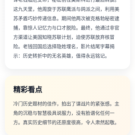
这九天里，他周旋于苏联鹰派与鸽派之间，利用美
苏矛盾巧妙传递信息。期间他两次被克格勃秘密逮
捕，靠惊人记忆力与口才脱险。最终，他通过非官
方渠道让美国知晓苏联计划，迫使苏联放弃核冒
险。老钱回国后选择隐姓埋名，影片结尾字幕揭
示：历史转折中的无名英雄，值得永远铭记。
精彩看点
冷门历史题材的佳作，拍出了谍战片的紧张感。主
角的沉稳与智慧极具说服力，没有脸谱化任何一
方。真实历史细节的还原度很高，令人肃然起敬。