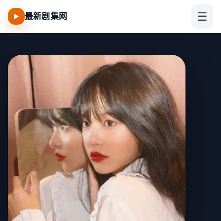
☰
最新剧集网
▶