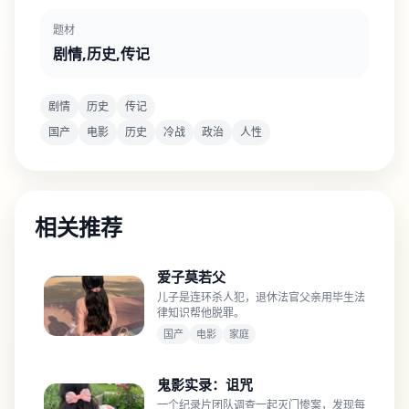
题材
剧情,历史,传记
剧情
历史
传记
国产
电影
历史
冷战
政治
人性
相关推荐
爱子莫若父
儿子是连环杀人犯，退休法官父亲用毕生法
律知识帮他脱罪。
国产
电影
家庭
鬼影实录：诅咒
一个纪录片团队调查一起灭门惨案，发现每