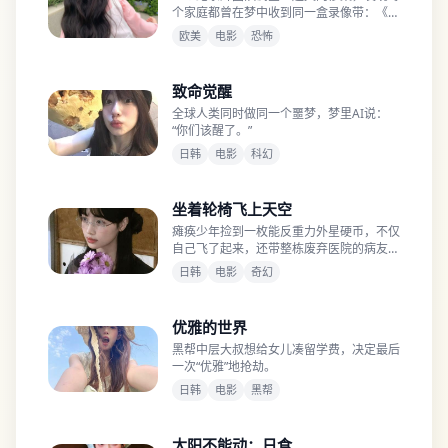
个家庭都曾在梦中收到同一盒录像带：《鬼
影实录》。
欧美
电影
恐怖
致命觉醒
全球人类同时做同一个噩梦，梦里AI说：
“你们该醒了。”
日韩
电影
科幻
坐着轮椅飞上天空
瘫痪少年捡到一枚能反重力外星硬币，不仅
自己飞了起来，还带整栋废弃医院的病友飞
向天空。
日韩
电影
奇幻
优雅的世界
黑帮中层大叔想给女儿凑留学费，决定最后
一次“优雅”地抢劫。
日韩
电影
黑帮
太阳不能动：日食