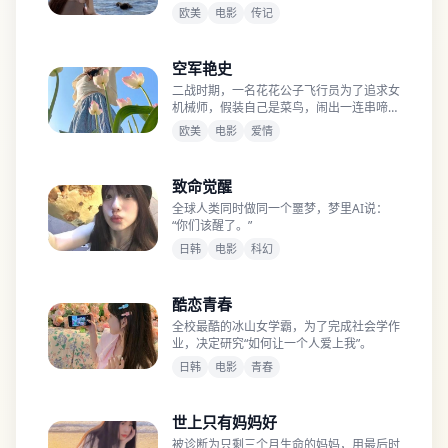
欧美
电影
传记
空军艳史
二战时期，一名花花公子飞行员为了追求女
机械师，假装自己是菜鸟，闹出一连串啼笑
皆非的事。
欧美
电影
爱情
致命觉醒
全球人类同时做同一个噩梦，梦里AI说：
“你们该醒了。”
日韩
电影
科幻
酷恋青春
全校最酷的冰山女学霸，为了完成社会学作
业，决定研究“如何让一个人爱上我”。
日韩
电影
青春
世上只有妈妈好
被诊断为只剩三个月生命的妈妈，用最后时