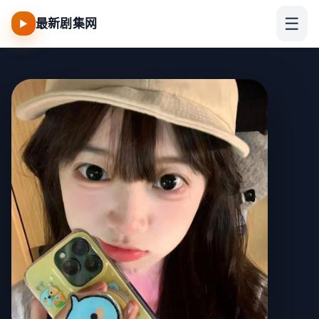
☰
最新剧集网
▶