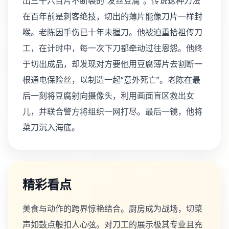
出三千六百片不断裂的“发丝豆腐”。传说这种刀法
在百年前是刺客绝技，切出的薄片能像刀片一样封
喉。老陈因手伤已十年未握刀。他被迫重拾祖传刀
工，在计时中，每一次下刀都牵动过往恩怨。他终
于切出成品，却发现对方要他用豆腐薄片去割断一
根通电保险丝，以制造一起“意外死亡”。老陈在最
后一刻将豆腐射向摄像头，利用画面盲区救出女
儿，并联合警方将组织一网打尽。最后一镜，他将
菜刀沉入海底。
精彩看点
美食与动作的跨界惊艳结合。厨房成为战场，切菜
声如鼓点般扣人心弦。对刀工的展示极其专业且充