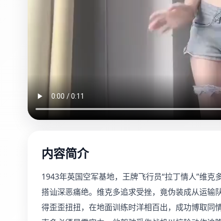
内容简介
1943年英国空军基地，王牌飞行员“拉丁情人”维
搭讪深恶痛绝。维克多追求受挫，竟伪装成从运输队
得歪歪扭扭，在地面训练时洋相百出，成功博取同