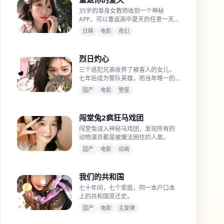
35岁的单身女教师收到一个神秘
APP，可以重返高中夏天的任意一天，
但修改过去会让身体加速衰老。
日韩
电影
奇幻
烈日灼心
三个逃犯兄弟收养了被害人的女儿，
七年后成为警队英雄，而当年唯一的
目击者成了他们的新领导。
国产
电影
警匪
闯堂兔2疯狂马戏团
闯堂兔误入神秘马戏团，发现所有的
动物演员都是被魔法困住的人类。
国产
电影
动画
我们的共和国
七十年间，七个家庭，同一本户口本
上的共和国变迁史。
国产
电影
主旋律