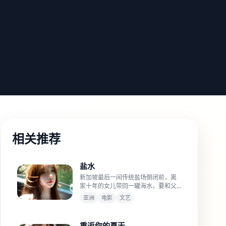
相关推荐
盐水
新加坡最后一间传统盐场倒闭前，离
家十年的女儿带回一罐海水，要和父
亲重新制盐。
亚洲
电影
文艺
重返你的夏天