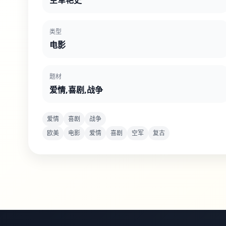
空军艳史
类型
电影
题材
爱情,喜剧,战争
爱情
喜剧
战争
欧美
电影
爱情
喜剧
空军
复古