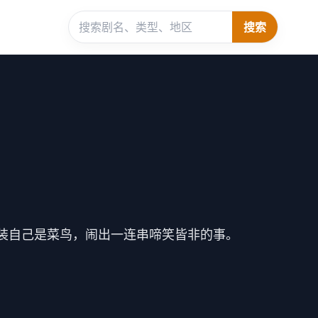
搜索
装自己是菜鸟，闹出一连串啼笑皆非的事。