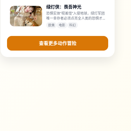
绿灯侠：畏吾神光
恐惧实体“视差怪”入侵地球，绿灯军团
唯一幸存者必须点亮全人类的恐惧才
能召唤远古守护者。
欧美
电影
科幻
查看更多动作冒险