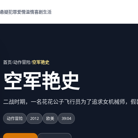
悬疑犯罪
爱情温情
喜剧生活
首页
/
动作冒险
/
空军艳史
空军艳史
二战时期，一名花花公子飞行员为了追求女机械师，假
动作冒险
2012
欧美
39:04