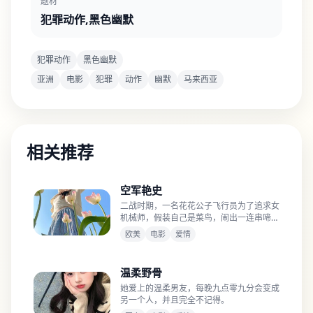
题材
犯罪动作,黑色幽默
犯罪动作
黑色幽默
亚洲
电影
犯罪
动作
幽默
马来西亚
相关推荐
空军艳史
二战时期，一名花花公子飞行员为了追求女
机械师，假装自己是菜鸟，闹出一连串啼笑
皆非的事。
欧美
电影
爱情
温柔野骨
她爱上的温柔男友，每晚九点零九分会变成
另一个人，并且完全不记得。