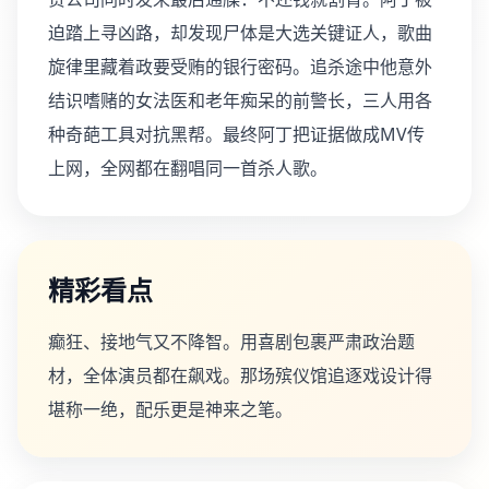
迫踏上寻凶路，却发现尸体是大选关键证人，歌曲
旋律里藏着政要受贿的银行密码。追杀途中他意外
结识嗜赌的女法医和老年痴呆的前警长，三人用各
种奇葩工具对抗黑帮。最终阿丁把证据做成MV传
上网，全网都在翻唱同一首杀人歌。
精彩看点
癫狂、接地气又不降智。用喜剧包裹严肃政治题
材，全体演员都在飙戏。那场殡仪馆追逐戏设计得
堪称一绝，配乐更是神来之笔。