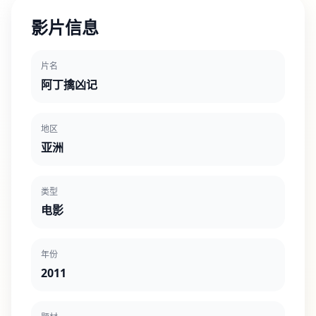
影片信息
片名
阿丁擒凶记
地区
亚洲
类型
电影
年份
2011