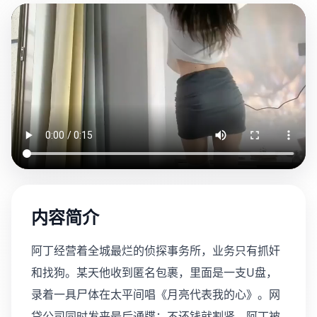
内容简介
阿丁经营着全城最烂的侦探事务所，业务只有抓奸
和找狗。某天他收到匿名包裹，里面是一支U盘，
录着一具尸体在太平间唱《月亮代表我的心》。网
贷公司同时发来最后通牒：不还钱就割肾。阿丁被