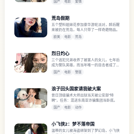
国产
电影
爱情
荒岛假期
五个塑料姐妹花参加豪华游轮派对，醉后醒
来被扔在荒岛，每人只带了一样奇葩物品。
欧美
电影
荒岛
烈日灼心
三个逃犯兄弟收养了被害人的女儿，七年后
成为警队英雄，而当年唯一的目击者成了他
们的新领导。
国产
电影
警匪
浪子回头国家请我破大案
昔日顶级骗术大师出狱当天被公安部“特
聘”，任务：混进东南亚诈骗集团当卧底。
国产
电影
动作
小飞侠2：梦不落帝国
温蒂的女儿被海盗绑架到了梦幻岛，小飞侠