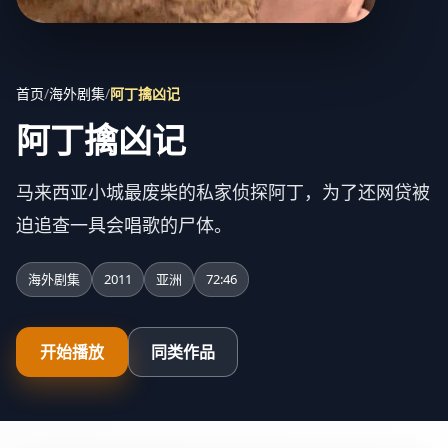
首页
/
海外剧集
/
阿丁擒凶记
阿丁擒凶记
马来西亚小城最废柴的私家侦探阿丁，为了还网贷被
迫追查一具会唱歌的尸体。
海外剧集
2011
亚洲
72:46
开始播放
同类作品