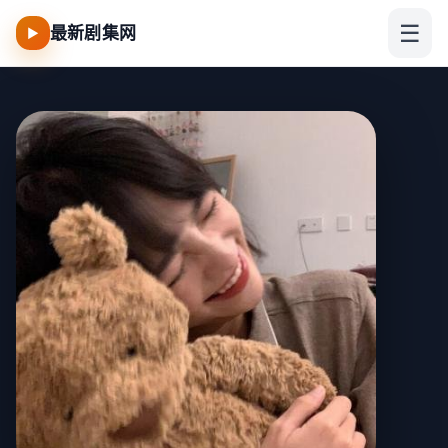
☰
最新剧集网
▶