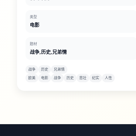
类型
电影
题材
战争,历史,兄弟情
战争
历史
兄弟情
欧美
电影
战争
历史
悲壮
纪实
人性