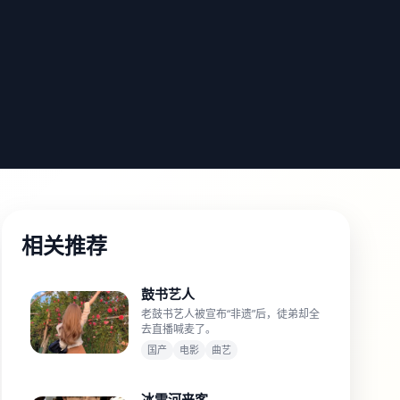
相关推荐
鼓书艺人
老鼓书艺人被宣布“非遗”后，徒弟却全
去直播喊麦了。
国产
电影
曲艺
冰雪河来客