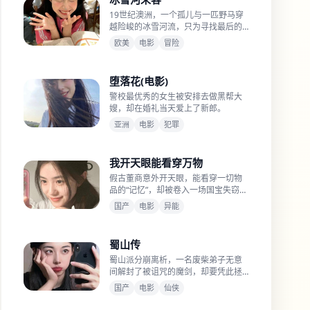
19世纪澳洲，一个孤儿与一匹野马穿
越险峻的冰雪河流，只为寻找最后的
自由之地。
欧美
电影
冒险
堕落花(电影)
警校最优秀的女生被安排去做黑帮大
嫂，却在婚礼当天爱上了新郎。
亚洲
电影
犯罪
我开天眼能看穿万物
假古董商意外开天眼，能看穿一切物
品的“记忆”，却被卷入一场国宝失窃
案，成了唯一目击证人。
国产
电影
异能
蜀山传
蜀山派分崩离析，一名废柴弟子无意
间解封了被诅咒的魔剑，却要凭此拯
救师门。
国产
电影
仙侠