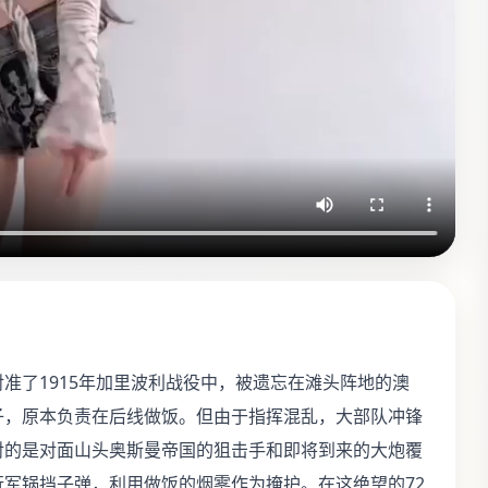
准了1915年加里波利战役中，被遗忘在滩头阵地的澳
子，原本负责在后线做饭。但由于指挥混乱，大部队冲锋
对的是对面山头奥斯曼帝国的狙击手和即将到来的大炮覆
军锅挡子弹，利用做饭的烟雾作为掩护。在这绝望的72