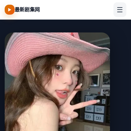
☰
最新剧集网
▶