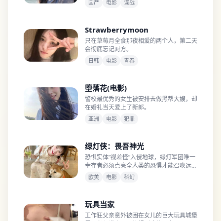
国产
电影
谍战
Strawberrymoon
只在草莓月全食那夜相爱的两个人，第二天
会彻底忘记对方。
日韩
电影
青春
堕落花(电影)
警校最优秀的女生被安排去做黑帮大嫂，却
在婚礼当天爱上了新郎。
亚洲
电影
犯罪
绿灯侠：畏吾神光
恐惧实体“视差怪”入侵地球，绿灯军团唯一
幸存者必须点亮全人类的恐惧才能召唤远古
守护者。
欧美
电影
科幻
玩具当家
工作狂父亲意外被困在女儿的巨大玩具城堡