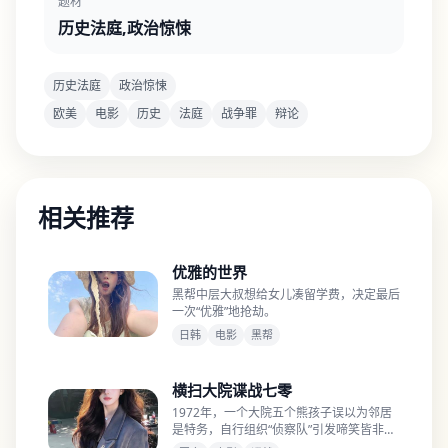
题材
历史法庭,政治惊悚
历史法庭
政治惊悚
欧美
电影
历史
法庭
战争罪
辩论
相关推荐
优雅的世界
黑帮中层大叔想给女儿凑留学费，决定最后
一次“优雅”地抢劫。
日韩
电影
黑帮
横扫大院谍战七零
1972年，一个大院五个熊孩子误以为邻居
是特务，自行组织“侦察队”引发啼笑皆非的
连锁反应。